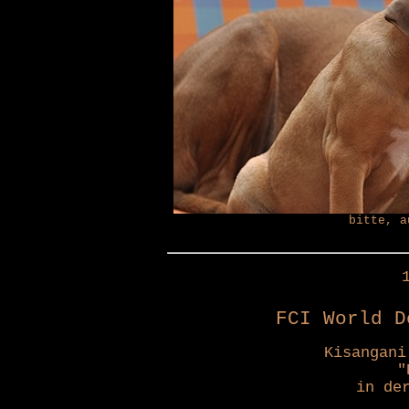
bitte, a
FCI World D
Kisangani
"
in de