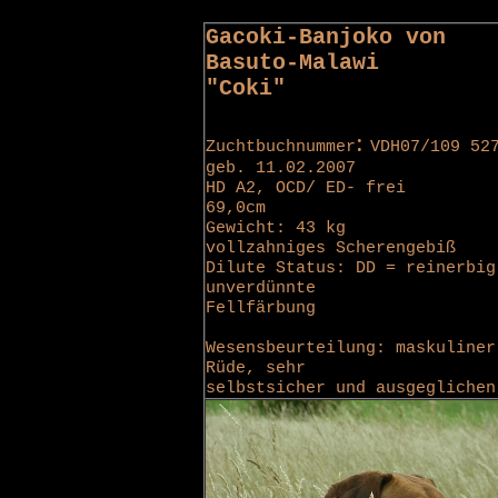
Gacoki-Banjoko von
Basuto-Malawi
"Coki"
:
Zuchtbuchnummer
VDH07/109 52
geb. 11.02.2007
HD A2, OCD/ ED- frei
69,0cm
Gewicht: 43 kg
vollzahniges Scherengebiß
Dilute Status: DD = reinerbig
unverdünnte
Fellfärbung
Wesensbeurteilung: maskuliner
Rüde, sehr
selbstsicher und ausgeglichen