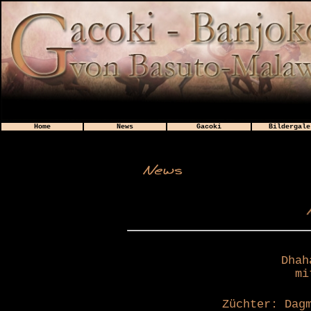
Home
News
Gacoki
Bildergale
Dhah
mi
Züchter: Dag