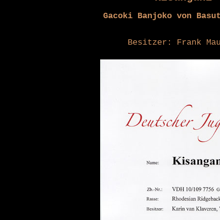
Gacoki Banjoko von Basu
Besitzer: Frank Ma