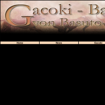
Home
News
Gacoki