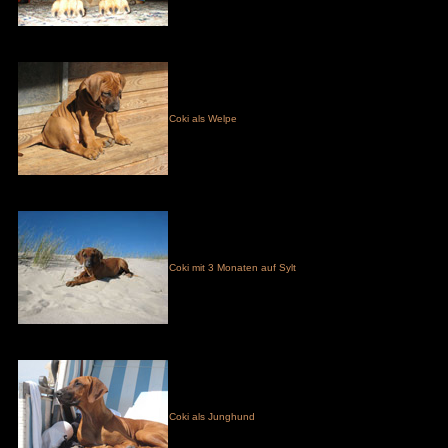
Coki als Welpe
Coki mit 3 Monaten auf Sylt
Coki als Junghund