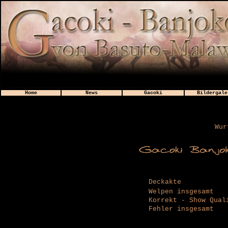
Home
News
Gacoki
Bildergale
Wur
Deckakte
Welpen insgesamt
Korrekt - Show Qual
Fehler insgesamt