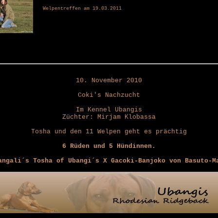
Welpentreffen am 19.03.2011
10. November 2010
Coki's Nachzucht
Im Kennel Ubangis
Züchter: Mirjam Klobassa
Tosha und den 11 Welpen geht es prächtig
6 Rüden und 5 Hündinnen.
angali´s Tosha of Ubangi´s X Gacoki-Banjoko von Basuto-M