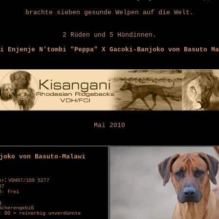
brachte sieben gesunde Welpen auf die Welt.
2 Rüden und 5 Hündinnen.
i Enjenje N'tombi "Peppa" X Gacoki-Banjoko von Basuto Ma
Mai 2010
joko von Basuto-Malawi
:
er
VDH07/109 5277
07
D- frei
g
Scherengebiß
: DD = reinerbig unverdünnte