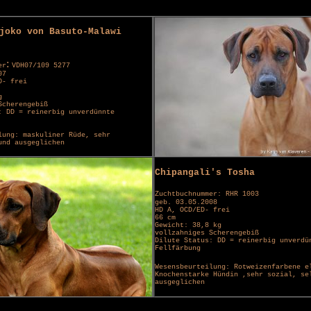
joko von Basuto-Malawi
:
er
VDH07/109 5277
07
D- frei
g
Scherengebiß
: DD = reinerbig unverdünnte
lung: maskuliner Rüde, sehr
und ausgeglichen
Chipangali's Tosha
Zuchtbuchnummer: RHR 1003
geb. 03.05.2008
HD A, OCD/ED- frei
66 cm
Gewicht: 38,8 kg
vollzahniges Scherengebiß
Dilute Status: DD = reinerbig unverdü
Fellfärbung
Wesensbeurteilung: Rotweizenfarbene e
Knochenstarke Hündin ,sehr sozial, se
ausgeglichen