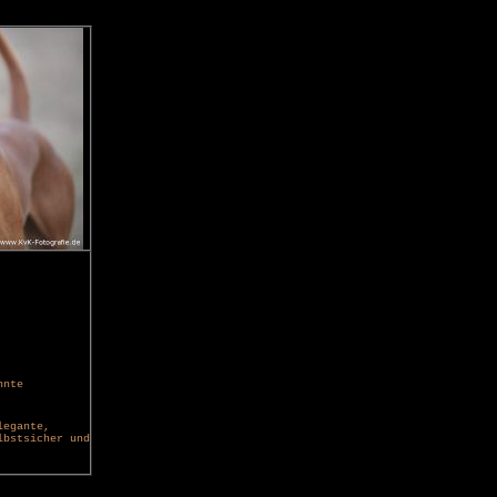
nnte
legante,
lbstsicher und