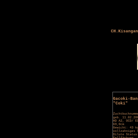
CH.Kisangan
Gacoki-Ban
"Coki"
Zuchtbuchnumm
geb. 11.02.20
HD A2, OCD/ E
69,0cm
Gewicht: 43 k
vollzahniges 
Dilute Status
Fellfärbung