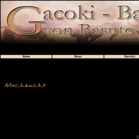
Home
News
Gacoki
C