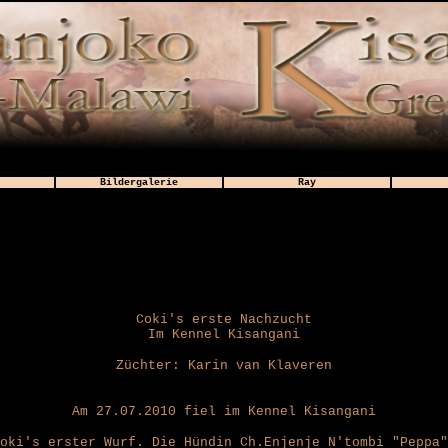
Bildergalerie
Ray
Coki's erste Nachzucht
Im Kennel Kisangani
Züchter: Karin van Klaveren
Am 27.07.2010 fiel im Kennel Kisangani
oki's erster Wurf. Die Hündin Ch.Enjenje N'tombi "Peppa"