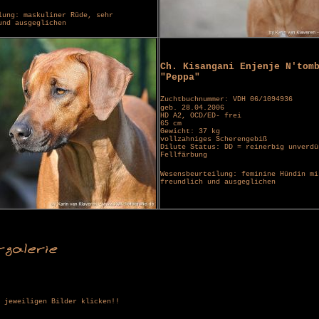
lung: maskuliner Rüde, sehr
und ausgeglichen
Ch. Kisangani Enjenje N'tom
"Peppa"
Zuchtbuchnummer: VDH 06/1094936
geb. 28.04.2006
HD A2, OCD/ED- frei
65 cm
Gewicht: 37 kg
vollzahniges Scherengebiß
Dilute Status: DD = reinerbig unverdü
Fellfärbung
Wesensbeurteilung: feminine Hündin mi
freundlich und ausgeglichen
 jeweiligen Bilder klicken!!