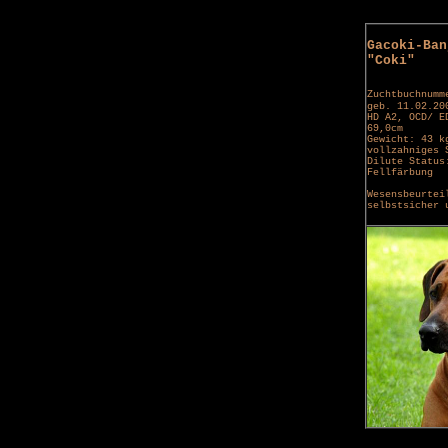
Gacoki-Ban
"Coki"
Zuchtbuchnumm
geb. 11.02.20
HD A2, OCD/ E
69,0cm
Gewicht: 43 k
vollzahniges 
Dilute Status
Fellfärbung
Wesensbeurtei
selbstsicher 