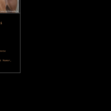
bi
nnte
t Humor,